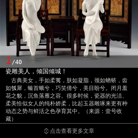
1
/40
瓷雕美人，倾国倾城！
古典美女，手如柔荑，肤如凝脂，颈如蝤蛴，齿
如瓠犀，螓首蛾兮，巧笑倩兮，美目盼兮。闭月羞
花之貌，沉鱼落雁之容。很多时候，瓷器的光洁、
柔美恰似女人的纯朴娇柔，比起玉器雕琢来更有种
动态之势与鲜活之色孕育其中。（来源：壹号收
藏）
点击查看更多文章