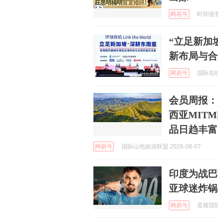
网易号
时间巡查 
“立足新加
新布局与合
网易号
国际在线 
会员周报：
西亚MIT
品日趋丰富...
网易号
国际山地旅游联盟 2026-08-07
印度为战巴
亚球迷炸锅
网易号
星耀国际足