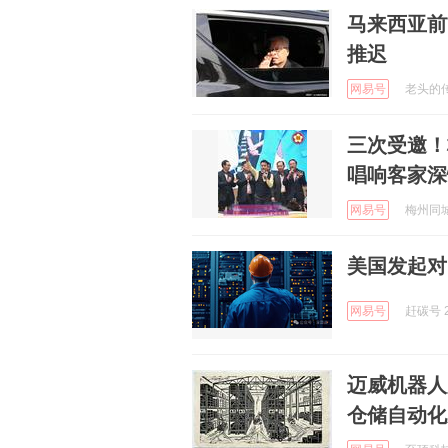
马来西亚前
推迟
网易号
老头的传奇
三次受邀！
唱响客家深
网易号
梅州同城网
美国发起对
网易号
赶碳号 2
迈威机器人
仓储自动化