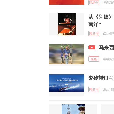
网易号
界面新闻 
从《阿嬷》
南洋”
网易号
娱乐硬糖 
马来
视频
哈哈街拍拉
瓷砖转口马
网易号
湛江日报 