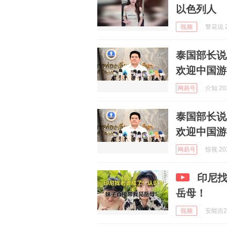
以色列人
视频
警花说 2
泰国部长说
欢迎中国游
网易号
介知 202
泰国部长说
欢迎中国游
网易号
惊视 202
印尼找
岳母！
视频
安能吉2 