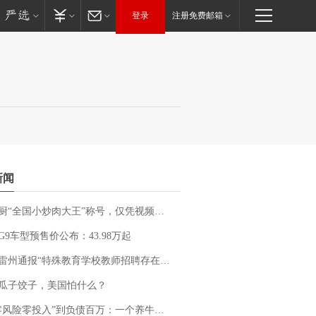
登录
注册免费邮箱
新闻
“全国小炒肉大王”称号，仅凭视频评出？中国烹饪协会回应
G9车型预售价公布：43.98万起
通报“特殊教育学校教师招聘存在违规行为”：已启动问责程序 副校长被停职
瓜子饺子，美国怕什么？
险零投入”到负债百万：一个养牛项目崩盘后，谁该为农户的贷款买单丨红星调查