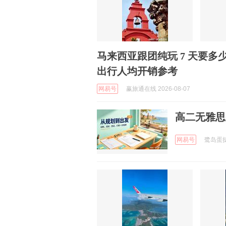
马来西亚跟团纯玩 7 天要
出行人均开销参考
网易号
赢旅通在线 2026-08-07
高二无雅思
网易号
鹭岛蛋挞留