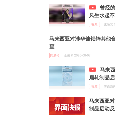
曾经
风生水起不
视频
素说笑 2
马来西亚对涉华镀铝锌其他
查
网易号
金融界 2026-08-07
马来
扁轧制品启
视频
界面新闻 
马来西亚对
制品启动反