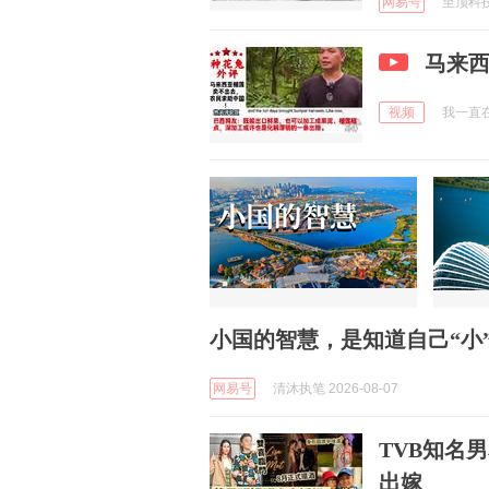
网易号
至顶科技 
马来
视频
我一直在终
小国的智慧，是知道自己“小
网易号
清沐执笔 2026-08-07
TVB知名
出嫁