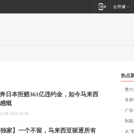
热点
费大厨
奔日本拒赔361亿违约金，如今马来西
享界
感慨
广东雷州
常 2026-08-08
制裁
音独家】一个不留，马来西亚驱逐所有
从“零风