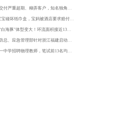
期、糊弄客户，知名独角兽车企创始人回应：都没证据，将依法采取措施，“本人长期与美国交管局保持沟通，对方表示肯定”
坏纸巾盒，宝妈被酒店要求赔付924元！三亚一酒店回复：骨瓷定制！网友一查价格，吵翻了
白海豚”体型变大！环流面积接近13个浙江那么大
总、应急管理部针对浙江福建启动防汛防台风四级应急响应
招聘物理教师，笔试前13名均遭淘汰？教育局：已叫停招聘，成立调查组全面核查