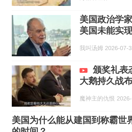
美国政治学
美国未能实
我叫汤姆 2026-07-3
颁奖礼表
大鹅持久战
魔神主的仇恨 2026-0
美国为什么能从建国到称霸世
的时间？