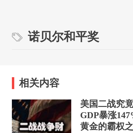
诺贝尔和平奖
相关内容
美国二战究
GDP暴涨14
黄金的霸权