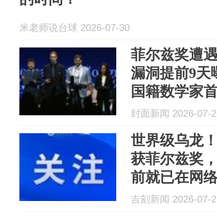
米老师说台球 2026-07-30
菲尔兹奖遭遇
漏洞提前9天
国籍数学家
前“剧透”→
封面新闻 2026-07-2
世界级乌龙
获菲尔兹奖，
前就已在网
发现后官网
吉刻新闻 2026-07-2
被保存截图