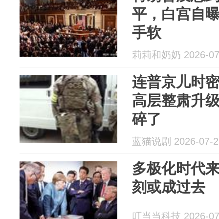
平，白宫自
手软
莉莉和奶奶 2026-07
连普京儿时
高层整肃升
碎了
蓝猫说剧 2026-07-2
多极化时代
刻或成过去
叮当当科技 2026-07