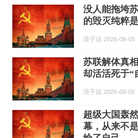
没人能拖垮
的毁灭纯粹
浪子说 2026-08-05
苏联解体真
却活活死于“
浪子说 2026-08-05
超级大国轰
幕，从来不
给了自己