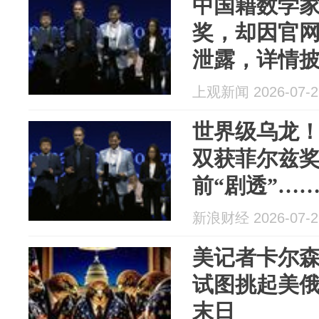
中国籍数学
奖，却因官网
泄露，详情
上观新闻 2026-07-2
世界级乌龙
双获菲尔兹奖
前“剧透”…
新浪财经 2026-07-2
美记者卡尔
试图挑起美
末日