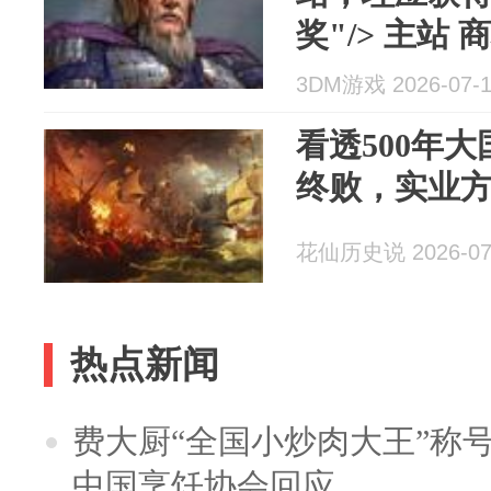
奖"/> 主站 
录 注册 让
3DM游戏 2026-07-
平”的B站，..
看透500年
终败，实业
花仙历史说 2026-07
热点新闻
费大厨“全国小炒肉大王”称
中国烹饪协会回应