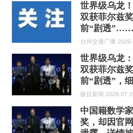
世界级乌龙
双获菲尔兹奖
前“剧透”……
奖、2025
台州交通广播 2026-0
疑似被泄密
世界级乌龙
双获菲尔兹
前“剧透”，细
贝尔化学奖、
极目新闻 2026-07-2
奖奖项也疑
中国籍数学
奖，却因官网