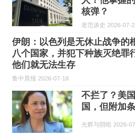
核弹？
老范谈史 2026-07-2
伊朗：以色列是无休止战争的
八个国家，并犯下种族灭绝罪
他们就无法生存
鲁中晨报 2026-07-18
不拦了？美
国，但附加
光辉与阴暗 2026-07