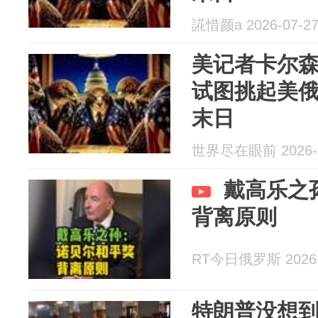
誮惜颜a 2026-07-2
美记者卡尔
试图挑起美
末日
世界尽在眼前 2026-0
戴高乐之
背离原则
RT今日俄罗斯 2026-
特朗普没想