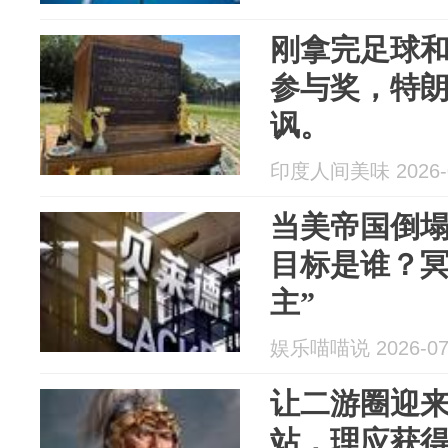
刚拿完足球
参与奖，特
讽。
印度人间美味 2026-0
当美帝国倒
目标是谁？冥
主”
娱乐喵喵说 2026-07
让二游圈迎来
站，理应获