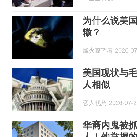
为什么说美
辙？
烽火瞭望者 2026-07
美国现状与毛
人相似
恋人视角 2026-07-2
华裔内鬼被
人！他掌握