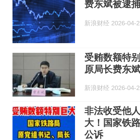
费东斌被逮
新浪财经 2026-04-2
受贿数额特
原局长费东
新浪财经 2026-04-2
非法收受他
大！国家铁
公诉