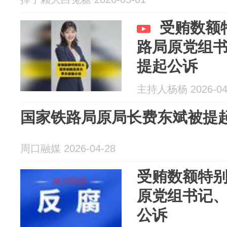
受贿数额
路局原党组
提起公诉
主持人杨杨 2026-04
国家铁路局原局长费东斌被提
周口融媒 2026-04-28
受贿数额特
原党组书记
公诉