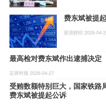
费东斌被提
新浪财经 2026-04-2
最高检对费东斌作出逮捕决定
证券时报 2026-04-27
受贿数额特别巨大，国家铁路
费东斌被提起公诉