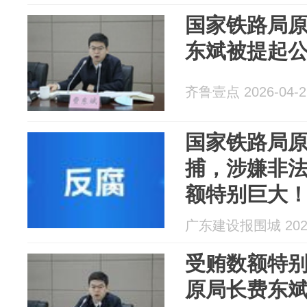
国家铁路局
东斌被提起
齐鲁壹点 2026-04-2
国家铁路局
捕，涉嫌非
额特别巨大
广东建设报围城 2026
受贿数额特
原局长费东