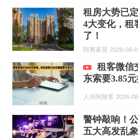
租房大势已
4大变化，租
了！
阿离家居 2026-08-0
租客微信交
东索要3.85
人间闲散客 2026-08
警钟敲响！
五大高发乱