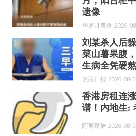
月，阳台柜
遗像
华庭讲美食 2026-08
刘某杀人后躲
菜山薯果腹
生病全凭硬
么说话；租
农民日报 2026-08-0
遗像｜三农
香港房租连涨
谱！内地生:
阿离家居 2026-08-0