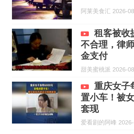
阿莱美食汇 2026-08
租客被收
不合理，律
金支付
甜美蜜桃派 2026-08
重庆女子每
置小车！被
套现
爱看剧的阿峰 2026-0