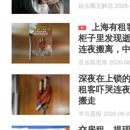
娱乐圈见解说 2026-0
上海有租
柜子里发现
连夜搬离，
音乐陈思雨 2026-08
深夜在上锁
租客吓哭连
搬走
半岛晨报 2026-08-0
交房租，提