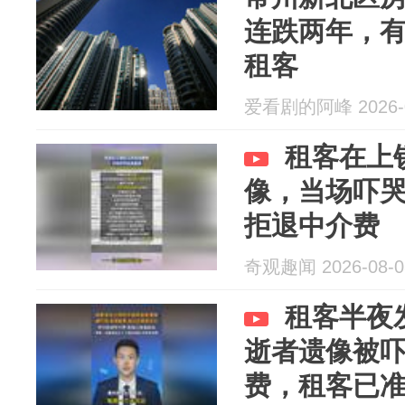
连跌两年，有
租客
爱看剧的阿峰 2026-0
租客在上
像，当场吓
拒退中介费
奇观趣闻 2026-08-0
租客半夜
逝者遗像被吓
费，租客已