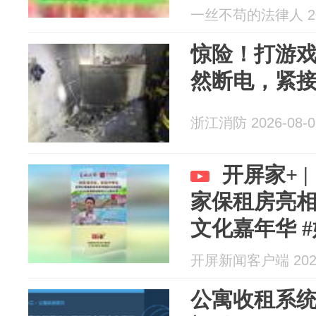
火
一丝不苟的法律人 202
惊险！打游
然断电，紧
浙江消防 2026-08-0
开屏家+ 
家保租房亮相
文化嘉年华 
开屏新闻客户端 2026
公寓收租系