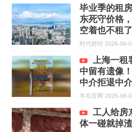
毕业季的租
东死守价格，
空着也不租了
时代财经 2026-08-0
上海一租
中留有遗像
中介拒退中
半岛官网 2026-08-0
工人给房
体一碰就掉