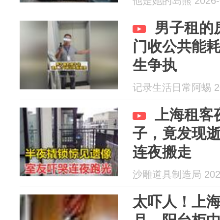
他是她的岛熊 2026-0
男子租的
门收公共能
生争执
记录生活日常阿蜴 202
上海租客
子，竟发现
连夜搬走
沙雕道具制造局 2026
太吓人！上