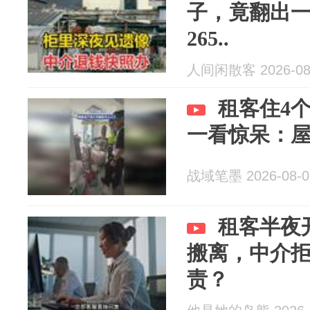
子，竟翻出
265..
人间闲散客 2026-08
租客住4
一看惊呆：
战域笔墨 2026-08-0
租客半夜
搬离，中介拒
责？