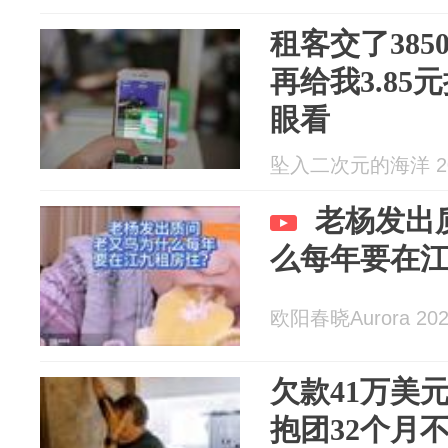
租客交了38
再给我3.8
眼看
坠入二次元的海洋 202
老杨发出
么每年要在
欧阳春晓Aurora 2026
欠款41万美
抱团32个月