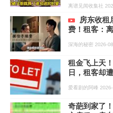
离谱见闻收集社 2026
房东收租后
费！租客：
深海的秘密 2026-08
租金飞上天
日，租客却
爱看剧的阿峰 2026-0
奇葩到家了！