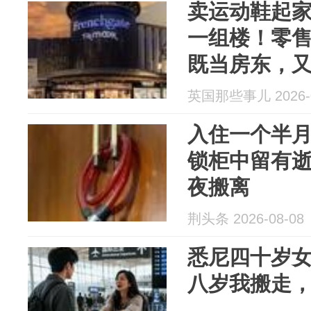
卖运动鞋起
一组楼！零
既当房东，
英国那些事儿 2026-0
入住一个半
锁柜中留有
夜搬离
荆头条 2026-08-08
悉尼四十岁
八岁我搬走