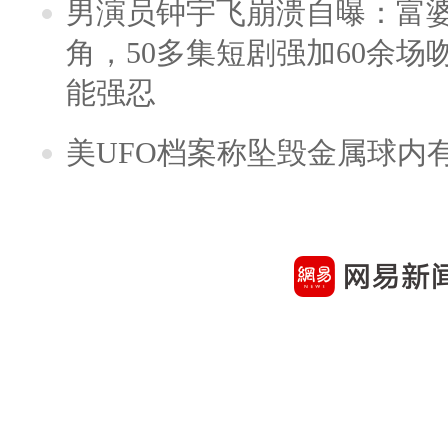
男演员钟宇飞崩溃自曝：富
角，50多集短剧强加60余场吻戏
能强忍
美UFO档案称坠毁金属球内