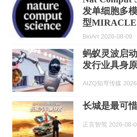
发单细胞多
型MIRAC
态更新
BioArt 2026-08-09
蚂蚁灵波启动
发行业具身
AIZQ知穹传媒 2026-
长城是最可
正言智驾 2026-08-0