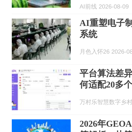
管理层被裁
AI前线 2026-08-09
那么多岗｜A
AI重塑电子
系统
月色入怀26 2026-08
平台算法差
何适配20多
万村乐智慧数字乡村 20
2026年GE