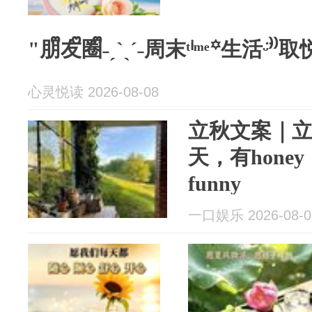
"朋ᩚ友ᩚ圈ᩚ˗ˏˋˎˊ˗周末ᵗⁱᵐᵉ꙳生活ᵕ
心灵悦读 2026-08-08
立秋文案｜立
天，有honey
funny
一口娱乐 2026-08-0