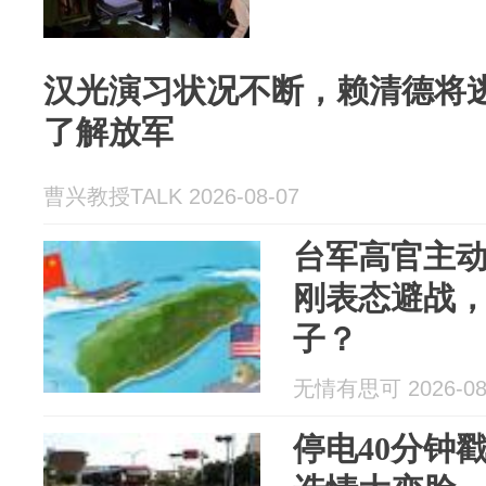
汉光演习状况不断，赖清德将
了解放军
曹兴教授TALK 2026-08-07
台军高官主
刚表态避战
子？
无情有思可 2026-08
停电40分钟