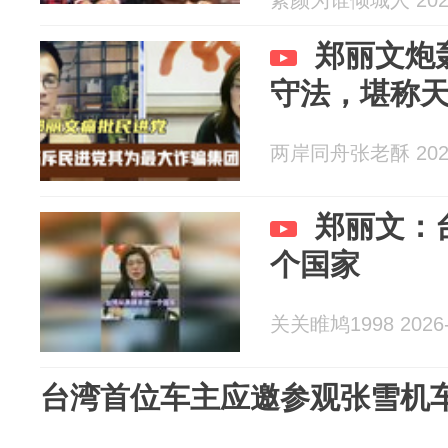
素颜为谁倾城人 2026
郑丽文炮
守法，堪称
两岸同舟张老酥 2026
郑丽文：
个国家
关关睢鸠1998 2026-
台湾首位车主应邀参观张雪机