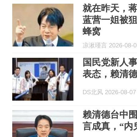
就在昨天，
蓝营一姐被
蜂窝
凉湫瑾言 2026-08-0
国民党新人
表态，赖清
DS北风 2026-08-07
赖清德台中
言成真，“内