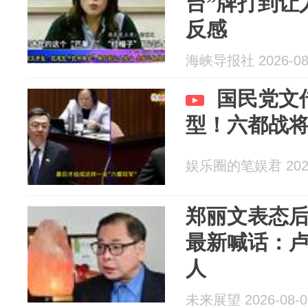
台”牌打到让
反感
海峡导报社 2026-08
国民党文
型！六都战
娱乐圈的笔娱君 2026
郑丽文表态
最新喊话：
人
未来展望 2026-08-0