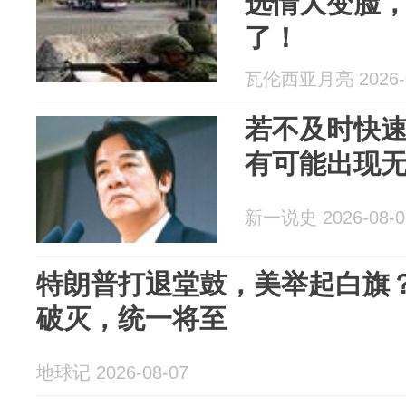
选情大变脸
了！
瓦伦西亚月亮 2026-0
若不及时快
有可能出现
新一说史 2026-08-0
特朗普打退堂鼓，美举起白旗？
破灭，统一将至
地球记 2026-08-07