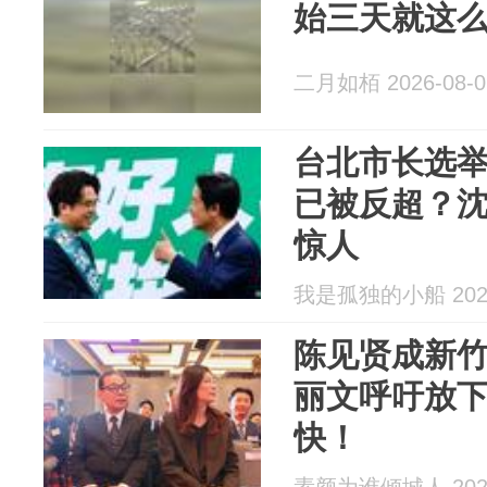
始三天就这
二月如栢 2026-08-0
台北市长选
已被反超？
惊人
我是孤独的小船 2026
陈见贤成新
丽文呼吁放
快！