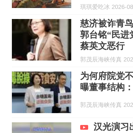
琪琪爱吃冰 2026-08
慈济被诈青
郭台铭“民进
蔡英文恶行
郭茂辰海峡传真 2026
为何府院党
曝董事结构
郭茂辰海峡传真 2026
汉光演习