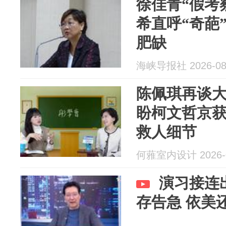
徐佳青“假考
希直呼“奇葩
肥缺
海峡导报社 2026-08
陈佩琪再谈
盼柯文哲京
救人细节
何蕥室内设计 2026-0
演习接连
存告急 依美