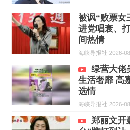
被讽“败票女
进党唱衰、
间热情
海峡导报社 2026-08
绿营大佬
生活奢靡 高
选情
海峡导报社 2026-08
郑丽文开