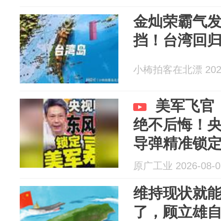
金灿荣霸气
挡！台湾回
小柨拍客在北漂 2026
美军飞官
绝不后悔！
导弹精准锁
原广工业 2026-08-0
维持现状就
了，顾立雄