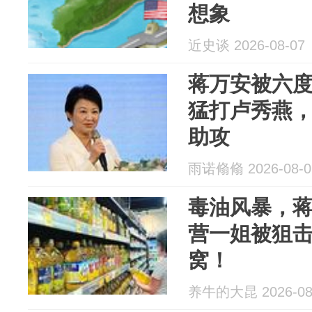
想象
近史谈 2026-08-07
蒋万安被六
猛打卢秀燕
助攻
雨诺翛翛 2026-08-0
毒油风暴，
营一姐被狙
窝！
养牛的大昆 2026-08