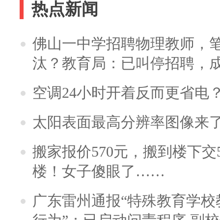
热点新闻
佛山一中学招聘物理教师，笔
汰？教育局：已叫停招聘，
空调24小时开着反而更省电
太阳表面最高分辨率图像来
搬家报价570元，搬到楼下交5
楼！女子傻眼了……
广东雷州通报“特殊教育学校