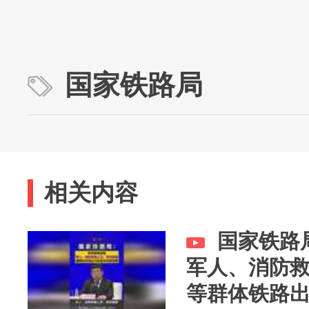
国家铁路局
相关内容
国家铁路
军人、消防
等群体铁路