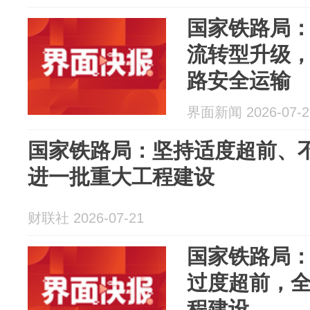
国家铁路局
流转型升级
路安全运输
界面新闻 2026-07-2
国家铁路局：坚持适度超前、不
进一批重大工程建设
财联社 2026-07-21
国家铁路局
过度超前，
程建设