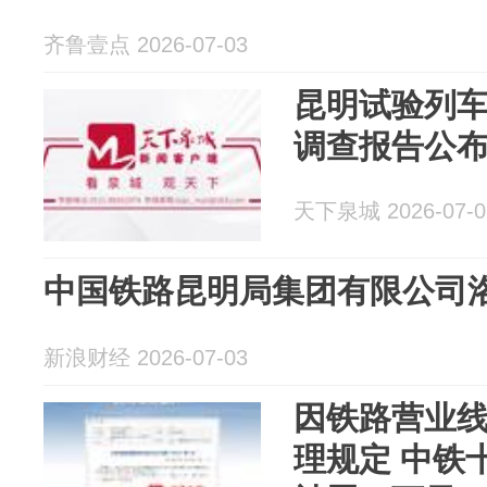
齐鲁壹点 2026-07-03
昆明试验列车
调查报告公
天下泉城 2026-07-0
中国铁路昆明局集团有限公司洛羊
新浪财经 2026-07-03
因铁路营业
理规定 中铁