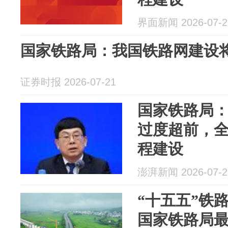
界面新闻 2026-07-2
国家铁路局：我国铁路网建设
证券时报 2026-07-21
国家铁路局
过度超前，
程建设
澎湃新闻 2026-07-2
“十五五”铁
国家铁路局