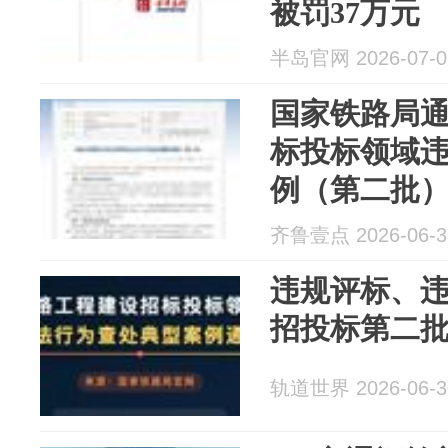
被罚37万元
半岛官网 2026-07-0
国家铁路局
标投标领域
例（第二批
齐鲁壹点 2026-06-3
违规评标、
招投标第二
轨道世界 2026-06-3