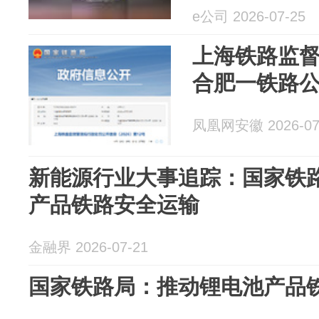
e公司 2026-07-25
上海铁路监
合肥一铁路
凤凰网安徽 2026-07
新能源行业大事追踪：国家铁
产品铁路安全运输
金融界 2026-07-21
国家铁路局：推动锂电池产品