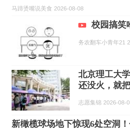
马蹄烫嘴说美食 2026-08-08
校园搞笑
务农翻车小青年21 202
北京理工大
还没火，就
志愿集锦 2026-08-0
新橄榄球场地下惊现6处空洞！