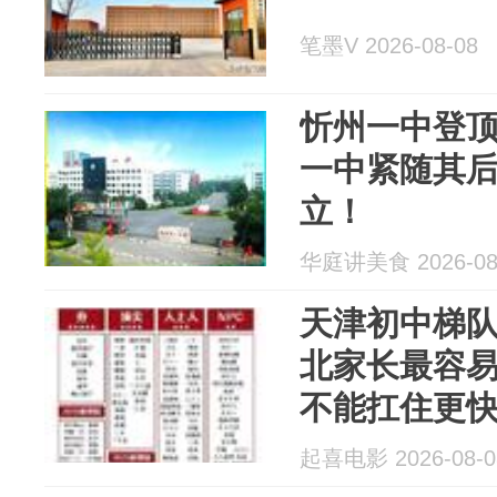
笔墨V 2026-08-08
忻州一中登
一中紧随其
立！
华庭讲美食 2026-08
天津初中梯
北家长最容
不能扛住更
起喜电影 2026-08-0