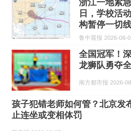
浙江一地紧急
日，学校活
构暂停一切
特大暴雨+1
鲁中晨报 2026-08-0
做好准备
全国冠军！
龙狮队勇夺
南方都市报 2026-08
孩子犯错老师如何管？北京发
止连坐或变相体罚