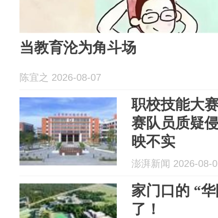
当教育沦为角斗场
陈宜之 2026-08-07
职校技能大
赛队员质疑
映不实
澎湃新闻 2026-08-0
家门口的 “
了！