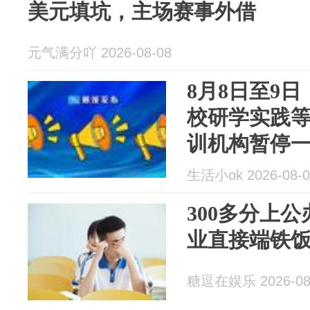
美元填坑，主场赛事外借
元气满分吖 2026-08-08
8月8日至9
校研学实践
训机构暂停
动
生活小ok 2026-08-0
300多分上
业直接端铁
糖逗在娱乐 2026-08