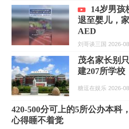
14岁男
退至婴儿，
AED
刘哥谈三国 2026-08
茂名家长别只
建207所学
糖逗在娱乐 2026-08
420-500分可上的5所公办本
心得睡不着觉