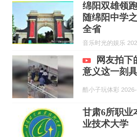
绵阳双雄领
随绵阳中学
全省
音乐时光的娱乐 2026
网友拍下
意义这一刻
酷小子玩体彩 2026-0
甘肃6所职业
业技术大学