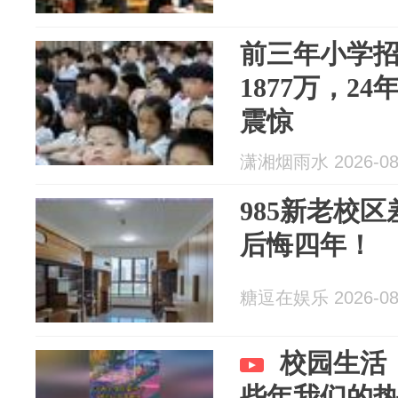
前三年小学招
1877万，24
震惊
潇湘烟雨水 2026-08
985新老校
后悔四年！
糖逗在娱乐 2026-08
校园生活
些年我们的