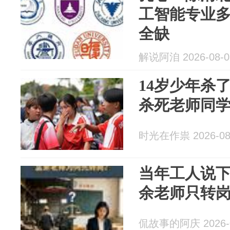
工智能专业
全缺
解说阿洎 2026-08-0
14岁少年杀
杀死老师同
时光在作祟 2026-08
当年工人说
余老师只转
侃故事的阿庆 2026-0