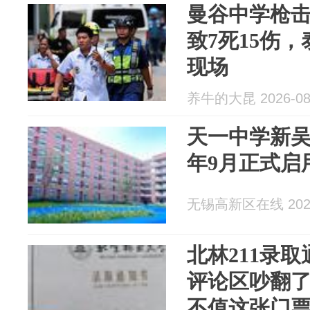
曼谷中学枪击
致7死15伤
现场
养牛的大昆 2026-08
天一中学新
年9月正式启
无锡高新区在线 2026
北林211录
评论区吵翻
不值这张门