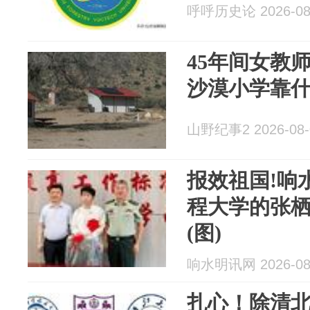
呼呼历史论 2026-08
45年间女教
沙漠小学靠
山野纪事2 2026-08-
报效祖国!响
程大学的张
(图)
响水明讯网 2026-08
扎心！除清