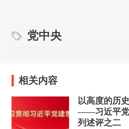
党中央
相关内容
以高度的历
——习近平
列述评之二