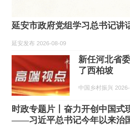
延安市政府党组学习总书记讲
延安发布 2026-08-09
新任河北省
了西柏坡
中国乡村振兴 2026-0
时政专题片丨奋力开创中国式
——习近平总书记今年以来治