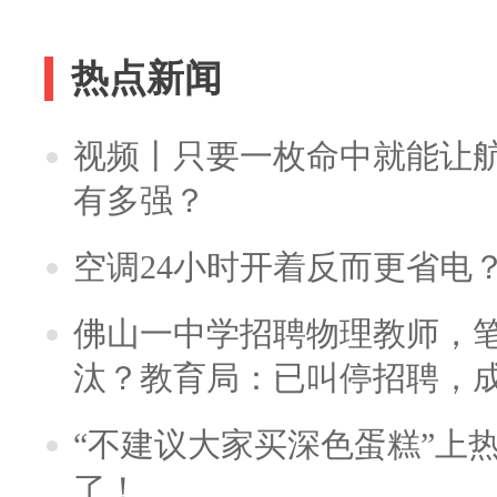
热点新闻
视频丨只要一枚命中就能让航母
有多强？
空调24小时开着反而更省电
佛山一中学招聘物理教师，笔
汰？教育局：已叫停招聘，
“不建议大家买深色蛋糕”上
了！