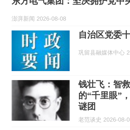
东方电气集团：坚决拥护党中
澎湃新闻 2026-08-08
自治区党委
巩留县融媒体中心 202
钱壮飞：智
的“千里眼”
谜团
老范谈史 2026-08-0