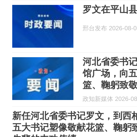
罗文在平山
邢台发布 2026-08-0
河北省委书
馆广场，向
篮、鞠躬致
政知新媒体 2026-08
新任河北省委书记罗文，到西
五大书记塑像敬献花篮、鞠躬