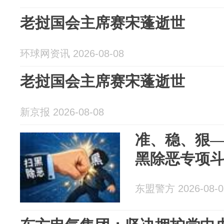
老挝国会主席赛宋蓬逝世
环球网资讯 2026-08-08
老挝国会主席赛宋蓬逝世
新京报 2026-08-08
准、稳、狠
黑除恶专项
东盟警方 2026-08-0