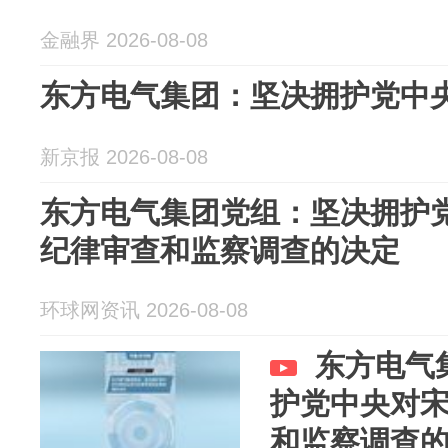
金融界 2026-08-08
东方电气集团：坚决拥护党中
新京报 2026-08-08
东方电气集团党组：坚决拥护
纪律审查和监察调查的决定
环球网资讯 2026-08-08
东方电气
护党中央对
和监察调查