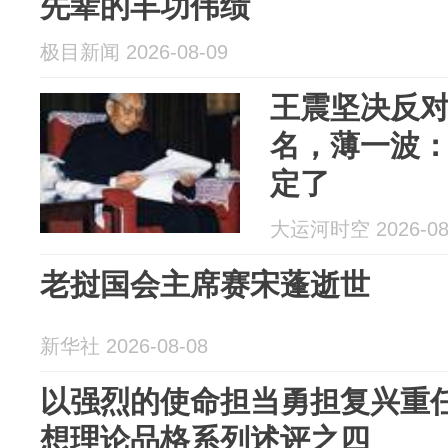
先辈的丰功伟绩
极目新闻 2026-08-09
王震坚决反
名，薄一波
定了
大运河时空 2026-08
老挝国会主席赛宋蓬逝世
新华社 2026-08-08
以强烈的使命担当勇担复兴重
想理论品格系列述评之四