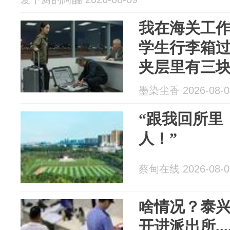
我在海关工
学生行李箱
夹层里有三
警封锁了整
墨染尘香 2026-08-0
“跟我回所里
人！”
蔡甸在线 2026-08-0
啥情况？泰
开进派出所....