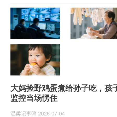
大妈捡野鸡蛋煮给孙子吃，孩
监控当场愣住
温柔记事簿 2026-07-04