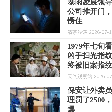
暴雨凌晨领
公司推开门
愣住
清茶浅谈 2026-07-1
1979年七
凶手扫光指
终被旧案指
天气观察站 2026-07
保安让外卖
理罚了250
爆