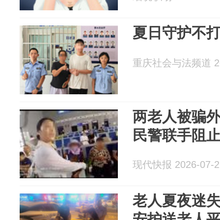
夏日守护不打
重庆社会与法频道 202
两老人被骗外
民警联手阻
现代快报 2026-07-2
老人夏夜迷
安护送老人