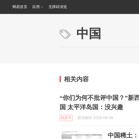
网易首页
应用
无障碍浏览
中国
相关内容
“你们为何不批评中国？”新
国 太平洋岛国：没兴趣
网易号
新浪财经 2026-08-08
中国稀土：