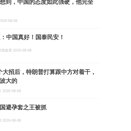
想到，中国的态度如此强硬，他完全
026-08-08
正：中国真好！国泰民安！
娱君 2026-08-08
个大招后，特朗普打算跟中方对着干，
波大的
2026-08-08
国避孕套之王被抓
2026-08-08