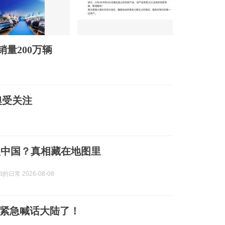
量200万辆
澳受关注
恨中国？真相藏在地图里
日常 2026-08-08
紧急喊话大陆了！