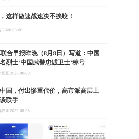
，这样做速战速决不挨咬！
2026-08-08
联合早报昨晚（8月8日）写道：中国
名烈士‘中国武警忠诚卫士’称号
豆 2026-08-08
中国，付出惨重代价，高市派高层上
谈联手
迷 2026-08-08