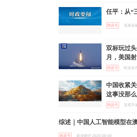
任平：从“
网易号
巩留县融媒
双标玩过头
月，美国射
网易号
时光在作祟
中国收紧关
这事没那么
网易号
至死不渝的
综述｜中国人工智能模型在
网易号
新浪财经 2026-08-08