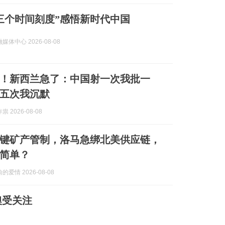
三个时间刻度”感悟新时代中国
体中心 2026-08-08
！新西兰急了：中国射一次我批一
五次我沉默
 2026-08-08
键矿产管制，洛马急绑北美供应链，
简单？
爱情 2026-08-08
澳受关注