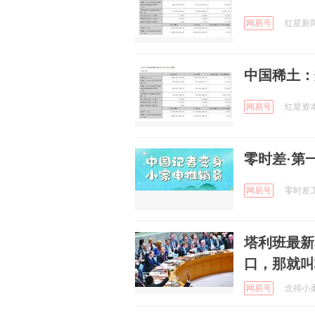
网易号
红星新闻 
中国稀土：
网易号
红星资本局
零时差·第
网易号
零时差工作
塔利班最新
口，那就叫
网易号
念得小柔 